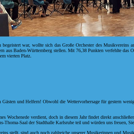
 begeistert war, wollte sich das Große Orchester des Musikverei
rn aus Baden-Württemberg stellen. Mit 76,38 Punkten verfehlte das O
m vierten Platz.
en Gästen und Helfern! Obwohl die Wettervorhersage für gestern wenig
es Wochenede verdient, doch in diesem Jahr findet direkt anschließe
homa-Saal der Stadthalle Karlsruhe teil und würden uns freuen, Sie 
ns stellt, sind auch noch zahlreiche unserer Musikerinnen und Musike