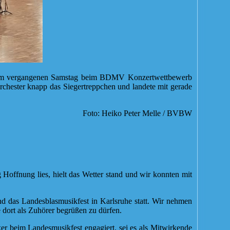
ns am vergangenen Samstag beim BDMV Konzertwettbewerb
rchester knapp das Siegertreppchen und landete mit gerade
Foto: Heiko Peter Melle / BVBW
 Hoffnung lies, hielt das Wetter stand und wir konnten mit
nd das Landesblasmusikfest in Karlsruhe statt. Wir nehmen
dort als Zuhörer begrüßen zu dürfen.
r beim Landesmusikfest engagiert, sei es als Mitwirkende