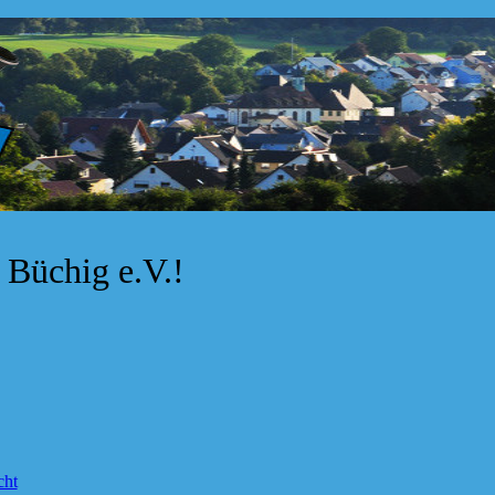
Büchig e.V.!
cht