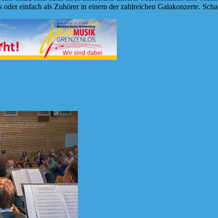
es oder einfach als Zuhörer in einem der zahlreichen Galakonzerte. Sch