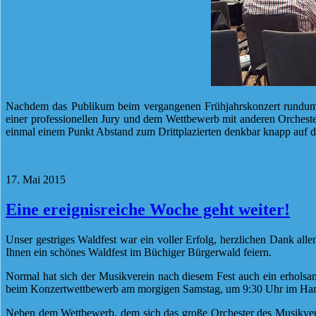
Nachdem das Publikum beim vergangenen Frühjahrskonzert rundum
einer professionellen Jury und dem Wettbewerb mit anderen Orcheste
einmal einem Punkt Abstand zum Drittplazierten denkbar knapp auf de
17. Mai 2015
Eine ereignisreiche Woche geht weiter!
Unser gestriges Waldfest war ein voller Erfolg, herzlichen Dank all
Ihnen ein schönes Waldfest im Büchiger Bürgerwald feiern.
Normal hat sich der Musikverein nach diesem Fest auch ein erholsam
beim Konzertwettbewerb am morgigen Samstag, um 9:30 Uhr im Hans-T
Neben dem Wettbewerb, dem sich das große Orchester des Musikverei