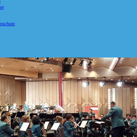
e
er
nschutz