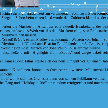
 Büchig sein Frühjahrskonzert am vergangenen Sonntag mit der Komp
r Szegedi. Schon beim ersten Lied wurde den Zuhörern klar, dass de
ntierten die Musiker im Anschluss eine aktuelle Bearbeitung des b
isch anspruchsvolles Werk vor, das den Musikern einiges an Probenarbe
n Musikvereinen messen.
t “Strauß & Co”, einem Medley aus bekannten Walzern von Johann Str
e Rhythmen bei “Choral and Beat for Band” fanden große Begeisterun
n “Washington Post” Marsch von John Philip Sousa eröffnet wurde.
er anschließend mit “Highlights from Exodus” und zeigte dabei s
en James Bond Films, stellte sich der neue Dirigent vor gut einem J
nten Kinofilmen, konnte das Orchester ein weiteres Mal sowohl klangl
schichte.
 Loaf wollte sich das Orchester dann von seinem Publikum verabschied
 the Gang und “Holiday in Rio” ein rumdum erfolgreicher und unterha