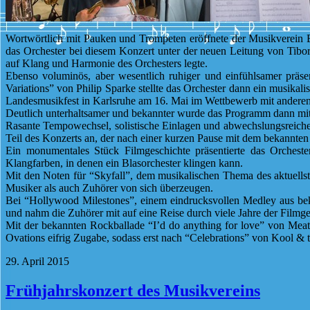
Wortwörtlich mit Pauken und Trompeten eröffnete der Musikverein
das Orchester bei diesem Konzert unter der neuen Leitung von Tibo
auf Klang und Harmonie des Orchesters legte.
Ebenso voluminös, aber wesentlich ruhiger und einfühlsamer präse
Variations” von Philip Sparke stellte das Orchester dann ein musikal
Landesmusikfest in Karlsruhe am 16. Mai im Wettbewerb mit andere
Deutlich unterhaltsamer und bekannter wurde das Programm dann mi
Rasante Tempowechsel, solistische Einlagen und abwechslungsreich
Teil des Konzerts an, der nach einer kurzen Pause mit dem bekannte
Ein monumentales Stück Filmgeschichte präsentierte das Orchest
Klangfarben, in denen ein Blasorchester klingen kann.
Mit den Noten für “Skyfall”, dem musikalischen Thema des aktuellst
Musiker als auch Zuhörer von sich überzeugen.
Bei “Hollywood Milestones”, einem eindrucksvollen Medley aus bekan
und nahm die Zuhörer mit auf eine Reise durch viele Jahre der Filmge
Mit der bekannten Rockballade “I’d do anything for love” von Meat
Ovations eifrig Zugabe, sodass erst nach “Celebrations” von Kool &
29. April 2015
Frühjahrskonzert des Musikvereins