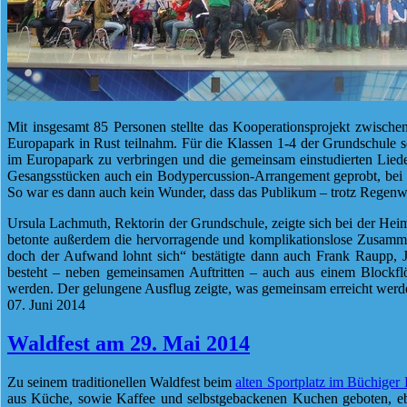
Mit insgesamt 85 Personen stellte das Kooperationsprojekt zwisch
Europapark in Rust teilnahm. Für die Klassen 1-4 der Grundschule
im Europapark zu verbringen und die gemeinsam einstudierten Lied
Gesangsstücken auch ein Bodypercussion-Arrangement geprobt, bei 
So war es dann auch kein Wunder, dass das Publikum – trotz Regenwe
Ursula Lachmuth, Rektorin der Grundschule, zeigte sich bei der Heimf
betonte außerdem die hervorragende und komplikationslose Zusammen
doch der Aufwand lohnt sich“ bestätigte dann auch Frank Raupp, J
besteht – neben gemeinsamen Auftritten – auch aus einem Blockflö
werden. Der gelungene Ausflug zeigte, was gemeinsam erreicht werden
07. Juni 2014
Waldfest am 29. Mai 2014
Zu seinem traditionellen Waldfest beim
alten Sportplatz im Büchiger
aus Küche, sowie Kaffee und selbstgebackenen Kuchen geboten, eben