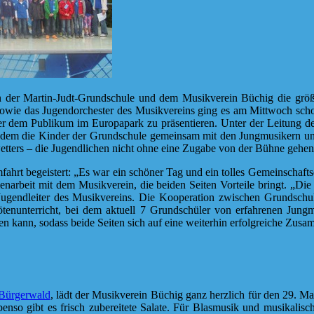
en der Martin-Judt-Grundschule und dem Musikverein Büchig die größ
 sowie das Jugendorchester des Musikvereins ging es am Mittwoch sc
er dem Publikum im Europapark zu präsentieren. Unter der Leitung 
dem die Kinder der Grundschule gemeinsam mit den Jungmusikern unte
tters – die Jugendlichen nicht ohne eine Zugabe von der Bühne gehen 
ahrt begeistert: „Es war ein schöner Tag und ein tolles Gemeinschaftse
arbeit mit dem Musikverein, die beiden Seiten Vorteile bringt. „Die 
ugendleiter des Musikvereins. Die Kooperation zwischen Grundschule
tenunterricht, bei dem aktuell 7 Grundschüler von erfahrenen Jung
 kann, sodass beide Seiten sich auf eine weiterhin erfolgreiche Zusa
 Bürgerwald
, lädt der Musikverein Büchig ganz herzlich für den 29. M
so gibt es frisch zubereitete Salate. Für Blasmusik und musikalisch