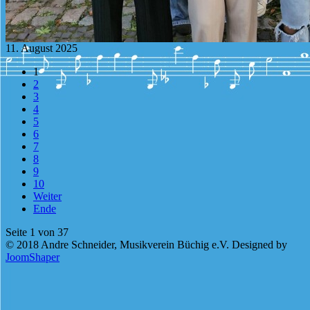
11. August 2025
1
2
3
4
5
6
7
8
9
10
Weiter
Ende
Seite 1 von 37
© 2018 Andre Schneider, Musikverein Büchig e.V. Designed by
JoomShaper