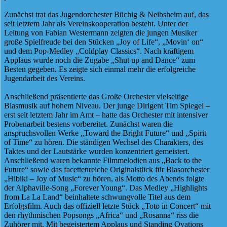
Zunächst trat das Jugendorchester Büchig & Neibsheim auf, das
seit letztem Jahr als Vereinskooperation besteht. Unter der
Leitung von Fabian Westermann zeigten die jungen Musiker
große Spielfreude bei den Stücken „Joy of Life“, „Movin‘ on“
und dem Pop-Medley „Coldplay Classics“. Nach kräftigem
Applaus wurde noch die Zugabe „Shut up and Dance“ zum
Besten gegeben. Es zeigte sich einmal mehr die erfolgreiche
Jugendarbeit des Vereins.
Anschließend präsentierte das Große Orchester vielseitige
Blasmusik auf hohem Niveau. Der junge Dirigent Tim Spiegel –
erst seit letztem Jahr im Amt – hatte das Orchester mit intensiver
Probenarbeit bestens vorbereitet. Zunächst waren die
anspruchsvollen Werke „Toward the Bright Future“ und „Spirit
of Time“ zu hören. Die ständigen Wechsel des Charakters, des
Taktes und der Lautstärke wurden konzentriert gemeistert.
Anschließend waren bekannte Filmmelodien aus „Back to the
Future“ sowie das facettenreiche Originalstück für Blasorchester
„Hibiki – Joy of Music“ zu hören, als Motto des Abends folgte
der Alphaville-Song „Forever Young“. Das Medley „Highlights
from La La Land“ beinhaltete schwungvolle Titel aus dem
Erfolgsfilm. Auch das offiziell letzte Stück „Toto in Concert“ mit
den rhythmischen Popsongs „Africa“ und „Rosanna“ riss die
Zuhörer mit. Mit begeistertem Applaus und Standing Ovations