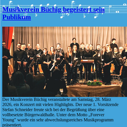
Musikverein Büchig begeistert sein
Publikum
Der Musikverein Büchig veranstaltete am Samstag, 28. März
2026, ein Konzert mit vielen Highlights. Der neue 1. Vorsitzende
Stefan Schneider freute sich bei der Begrüßung über eine
vollbesetzte Bürgerwaldhalle. Unter dem Motto „Forever
Young" wurde ein sehr abwechslungsreiches Musikprogramm
präsentiert.