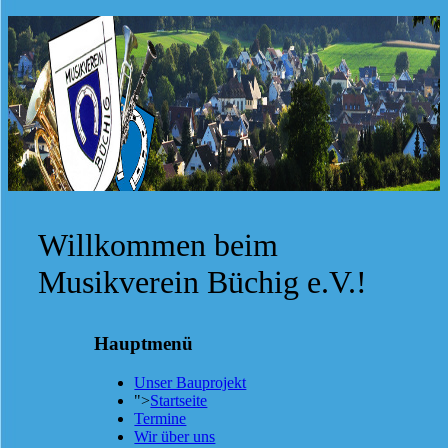
Willkommen beim
Musikverein Büchig e.V.!
Hauptmenü
Unser Bauprojekt
">
Startseite
Termine
Wir über uns