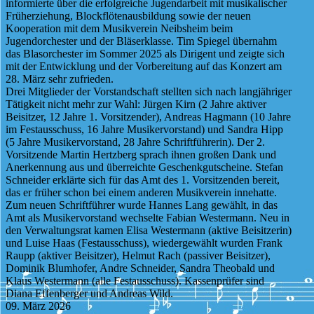
informierte über die erfolgreiche Jugendarbeit mit musikalischer
Früherziehung, Blockflötenausbildung sowie der neuen
Kooperation mit dem Musikverein Neibsheim beim
Jugendorchester und der Bläserklasse. Tim Spiegel übernahm
das Blasorchester im Sommer 2025 als Dirigent und zeigte sich
mit der Entwicklung und der Vorbereitung auf das Konzert am
28. März sehr zufrieden.
Drei Mitglieder der Vorstandschaft stellten sich nach langjähriger
Tätigkeit nicht mehr zur Wahl: Jürgen Kirn (2 Jahre aktiver
Beisitzer, 12 Jahre 1. Vorsitzender), Andreas Hagmann (10 Jahre
im Festausschuss, 16 Jahre Musikervorstand) und Sandra Hipp
(5 Jahre Musikervorstand, 28 Jahre Schriftführerin). Der 2.
Vorsitzende Martin Hertzberg sprach ihnen großen Dank und
Anerkennung aus und überreichte Geschenkgutscheine. Stefan
Schneider erklärte sich für das Amt des 1. Vorsitzenden bereit,
das er früher schon bei einem anderen Musikverein innehatte.
Zum neuen Schriftführer wurde Hannes Lang gewählt, in das
Amt als Musikervorstand wechselte Fabian Westermann. Neu in
den Verwaltungsrat kamen Elisa Westermann (aktive Beisitzerin)
und Luise Haas (Festausschuss), wiedergewählt wurden Frank
Raupp (aktiver Beisitzer), Helmut Rach (passiver Beisitzer),
Dominik Blumhofer, Andre Schneider, Sandra Theobald und
Klaus Westermann (alle Festausschuss). Kassenprüfer sind
Diana Effenberger und Andreas Wild.
09. März 2026