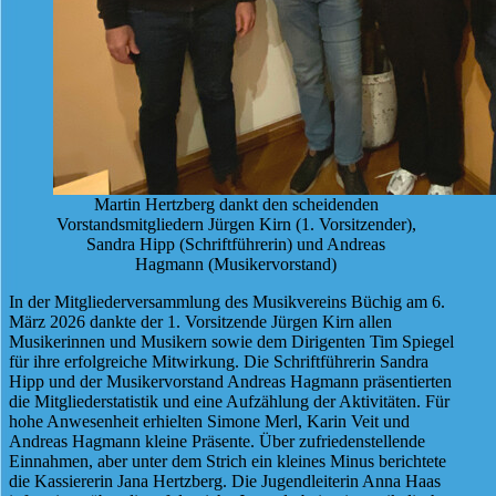
Martin Hertzberg dankt den scheidenden
Vorstandsmitgliedern Jürgen Kirn (1. Vorsitzender),
Sandra Hipp (Schriftführerin) und Andreas
Hagmann (Musikervorstand)
In der Mitgliederversammlung des Musikvereins Büchig am 6.
März 2026 dankte der 1. Vorsitzende Jürgen Kirn allen
Musikerinnen und Musikern sowie dem Dirigenten Tim Spiegel
für ihre erfolgreiche Mitwirkung. Die Schriftführerin Sandra
Hipp und der Musikervorstand Andreas Hagmann präsentierten
die Mitgliederstatistik und eine Aufzählung der Aktivitäten. Für
hohe Anwesenheit erhielten Simone Merl, Karin Veit und
Andreas Hagmann kleine Präsente. Über zufriedenstellende
Einnahmen, aber unter dem Strich ein kleines Minus berichtete
die Kassiererin Jana Hertzberg. Die Jugendleiterin Anna Haas